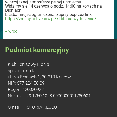
w przyjaznej atmosferze pełnej uśmiechu.
Widzimy się 14 czerwca o godz. 14:00 na kortach na
Błoniach.
Liczba miejsc ograniczona, zapisy poprzez link -
https://zapisy.activenow.pl/kt-blonia-wydarzenia/
« wróć
Podmiot komercyjny
Klub Tenisowy Błonia
sp. z o.o. sp.k.
ul. Na Błoniach 1, 30-213 Kraków
NIP: 677-224-58-39
Regon: 120020923
Nr konta: 29 1750 1048 0000000011780601
O nas - HISTORIA KLUBU