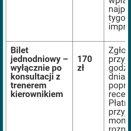
wpłat
najpó
tygod
impre
Bilet
Zgłos
jednodniowy
–
170
przyj
wyłącznie po
zł
godzi
konsultacji z
dnia
trenerem
poprz
kierownikiem
recep
Płatn
przyj
mome
rozpo