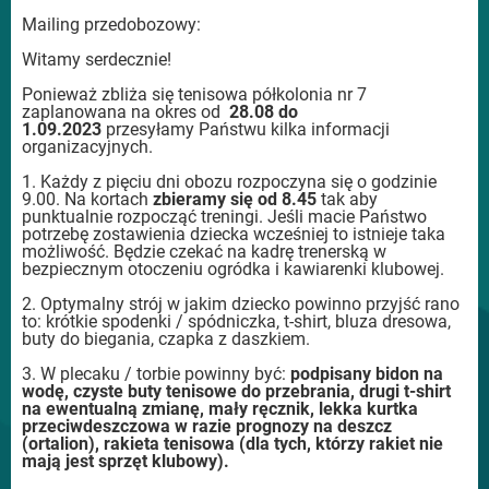
Mailing przedobozowy:
Witamy serdecznie!
Ponieważ zbliża się tenisowa półkolonia nr 7
zaplanowana na okres od
28.08 do
1.09.2023
przesyłamy Państwu kilka informacji
organizacyjnych.
1. Każdy z pięciu dni obozu rozpoczyna się o godzinie
9.00. Na kortach
zbieramy się od 8.45
tak aby
punktualnie rozpocząć treningi. Jeśli macie Państwo
potrzebę zostawienia dziecka wcześniej to istnieje taka
możliwość. Będzie czekać na kadrę trenerską w
bezpiecznym otoczeniu ogródka i kawiarenki klubowej.
2. Optymalny strój w jakim dziecko powinno przyjść rano
to: krótkie spodenki / spódniczka, t-shirt, bluza dresowa,
buty do biegania, czapka z daszkiem.
3. W plecaku / torbie powinny być:
podpisany
bidon na
wodę, czyste buty tenisowe do przebrania, drugi t-shirt
na ewentualną zmianę, mały ręcznik, lekka kurtka
przeciwdeszczowa w razie prognozy na deszcz
(ortalion), rakieta tenisowa (dla tych, którzy rakiet nie
mają jest sprzęt klubowy).