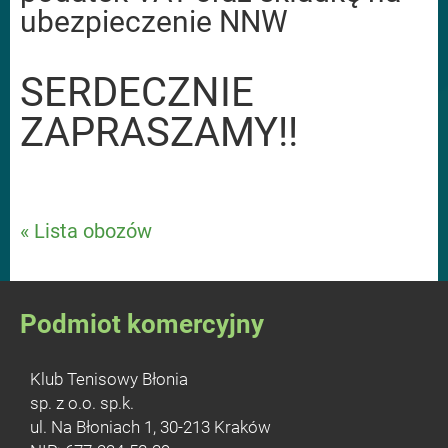
ubezpieczenie NNW
SERDECZNIE
ZAPRASZAMY!!
« Lista obozów
Podmiot komercyjny
Klub Tenisowy Błonia
sp. z o.o. sp.k.
ul. Na Błoniach 1, 30-213 Kraków