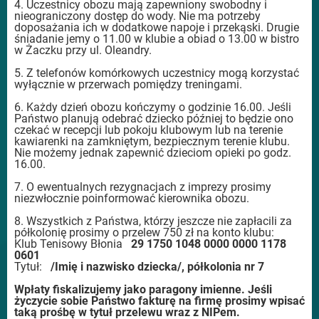
4. Uczestnicy obozu mają zapewniony swobodny i
nieograniczony dostęp do wody. Nie ma potrzeby
doposażania ich w dodatkowe napoje i przekąski. Drugie
śniadanie jemy o 11.00 w klubie a obiad o 13.00 w bistro
w Żaczku przy ul. Oleandry.
5. Z telefonów komórkowych uczestnicy mogą korzystać
wyłącznie w przerwach pomiędzy treningami.
6. Każdy dzień obozu kończymy o godzinie 16.00. Jeśli
Państwo planują odebrać dziecko później to będzie ono
czekać w recepcji lub pokoju klubowym lub na terenie
kawiarenki na zamkniętym, bezpiecznym terenie klubu.
Nie możemy jednak zapewnić dzieciom opieki po godz.
16.00.
7. O ewentualnych rezygnacjach z imprezy prosimy
niezwłocznie poinformować kierownika obozu.
8. Wszystkich z Państwa, którzy jeszcze nie zapłacili za
półkolonię prosimy o przelew 750 zł na konto klubu:
Klub Tenisowy Błonia
29 1750 1048 0000 0000 1178
0601
Tytuł:
/Imię i nazwisko dziecka/, półkolonia nr 7
Wpłaty fiskalizujemy jako paragony imienne. Jeśli
życzycie sobie Państwo fakturę na firmę prosimy wpisać
taką prośbę w tytuł przelewu wraz z NIPem.